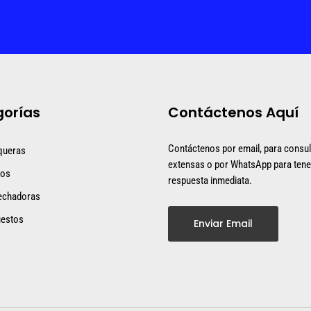
orías
Contáctenos Aquí
Contáctenos por email, para consu
queras
extensas o por WhatsApp para tene
dos
respuesta inmediata.
echadoras
estos
Enviar Email