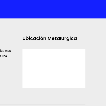
Ubicación Metalurgica
ltas mas
r una