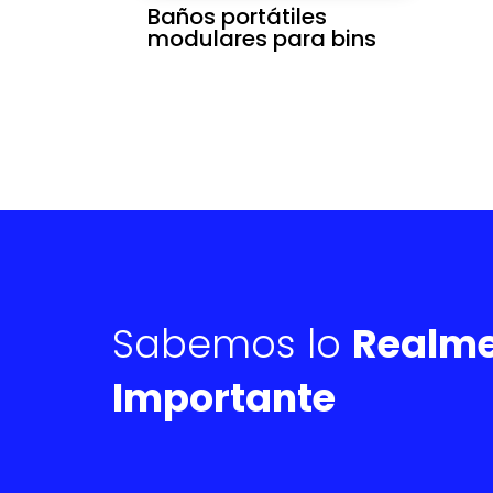
Baños portátiles
modulares para bins
Sabemos lo
Realm
Importante