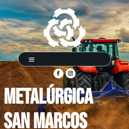
metalúrgica
San Marcos