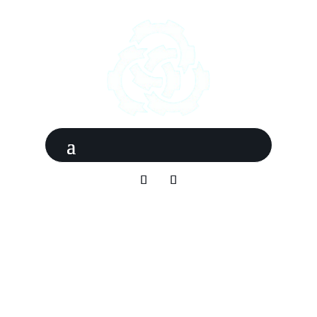
metalúrgica
San Marcos