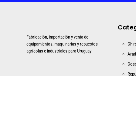
Categ
Fabricación, importación y venta de
equipamientos, maquinarias y repuestos
Chir
agrícolas e industriales para Uruguay
Ara
Cos
Repu
Copyright © 2025 – Metalurgica San Marcos