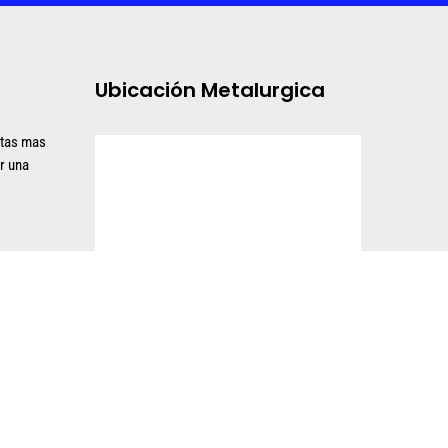
Ubicación Metalurgica
ltas mas
r una
INICIO
PRODUCTOS
SERVICIOS
CONTÁCTENOS