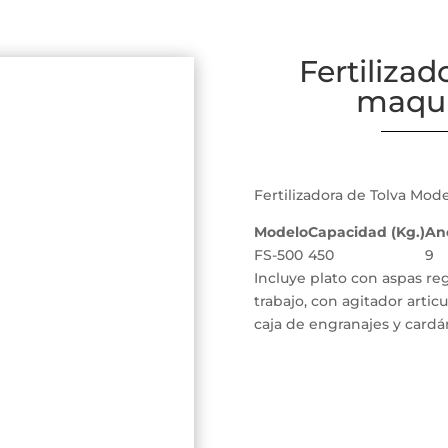
Fertilizad
maqui
Fertilizadora de Tolva Mode
Modelo
Capacidad (Kg.)
Anc
FS-500
450
9
Incluye plato con aspas r
trabajo, con agitador artic
caja de engranajes y cardá