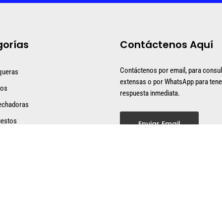
orías
Contáctenos Aquí
Contáctenos por email, para consu
queras
extensas o por WhatsApp para tene
dos
respuesta inmediata.
echadoras
estos
Enviar Email